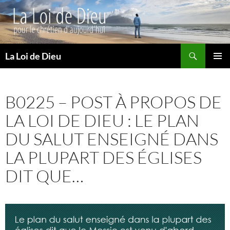
Recherche
La Loi de Dieu
ALLER
MENU
AU
PRINCI
CONTENU
B0225 – POST À PROPOS DE
LA LOI DE DIEU : LE PLAN
DU SALUT ENSEIGNÉ DANS
LA PLUPART DES ÉGLISES
DIT QUE…