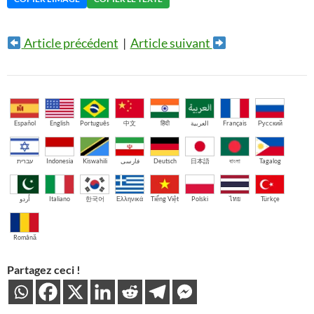
Article précédent
|
Article suivant
Español
English
Português
中文
हिंदी
العربية
Français
Русский
עברית
Indonesia
Kiswahili
فارسی
Deutsch
日本語
বাংলা
Tagalog
اُردو
Italiano
한국어
Ελληνικά
Tiếng Việt
Polski
ไทย
Türkçe
Română
Partagez ceci !