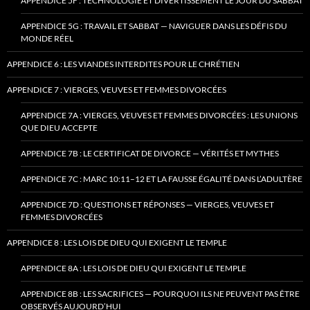
APPENDICE 5F : TECHNOLOGIE ET DIVERTISSEMENT LE JOUR DU SABBAT
APPENDICE 5G : TRAVAIL ET SABBAT — NAVIGUER DANS LES DÉFIS DU
MONDE RÉEL
APPENDICE 6 : LES VIANDES INTERDITES POUR LE CHRÉTIEN
APPENDICE 7 : VIERGES, VEUVES ET FEMMES DIVORCÉES
APPENDICE 7A : VIERGES, VEUVES ET FEMMES DIVORCÉES : LES UNIONS
QUE DIEU ACCEPTE
APPENDICE 7B : LE CERTIFICAT DE DIVORCE — VÉRITÉS ET MYTHES
APPENDICE 7C : MARC 10:11–12 ET LA FAUSSE ÉGALITÉ DANS L’ADULTÈRE
APPENDICE 7D : QUESTIONS ET RÉPONSES — VIERGES, VEUVES ET
FEMMES DIVORCÉES
APPENDICE 8 : LES LOIS DE DIEU QUI EXIGENT LE TEMPLE
APPENDICE 8A : LES LOIS DE DIEU QUI EXIGENT LE TEMPLE
APPENDICE 8B : LES SACRIFICES — POURQUOI ILS NE PEUVENT PAS ÊTRE
OBSERVÉS AUJOURD’HUI