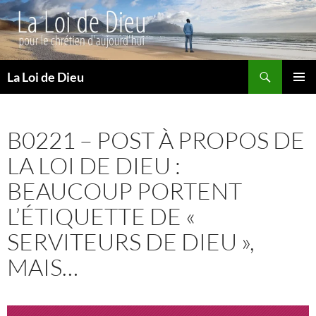
Recherche
La Loi de Dieu
ALLER
MENU
AU
PRINCI
CONTENU
B0221 – POST À PROPOS DE
LA LOI DE DIEU :
BEAUCOUP PORTENT
L’ÉTIQUETTE DE «
SERVITEURS DE DIEU »,
MAIS…