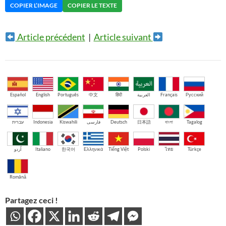
COPIER L’IMAGE
COPIER LE TEXTE
Article précédent
|
Article suivant
Español
English
Português
中文
हिंदी
العربية
Français
Русский
עברית
Indonesia
Kiswahili
فارسی
Deutsch
日本語
বাংলা
Tagalog
اُردو
Italiano
한국어
Ελληνικά
Tiếng Việt
Polski
ไทย
Türkçe
Română
Partagez ceci !