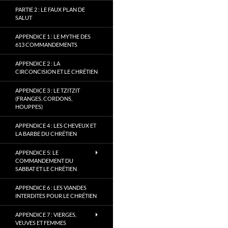
PARTIE 2 : LE FAUX PLAN DE
SALUT
APPENDICE 1 : LE MYTHE DES
613 COMMANDEMENTS
APPENDICE 2 : LA
CIRCONCISION ET LE CHRÉTIEN
APPENDICE 3 : LE TZITZIT
(FRANGES, CORDONS,
HOUPPES)
APPENDICE 4 : LES CHEVEUX ET
LA BARBE DU CHRÉTIEN
APPENDICE 5: LE
COMMANDEMENT DU
SABBAT ET LE CHRÉTIEN
APPENDICE 6 : LES VIANDES
INTERDITES POUR LE CHRÉTIEN
APPENDICE 7 : VIERGES,
VEUVES ET FEMMES