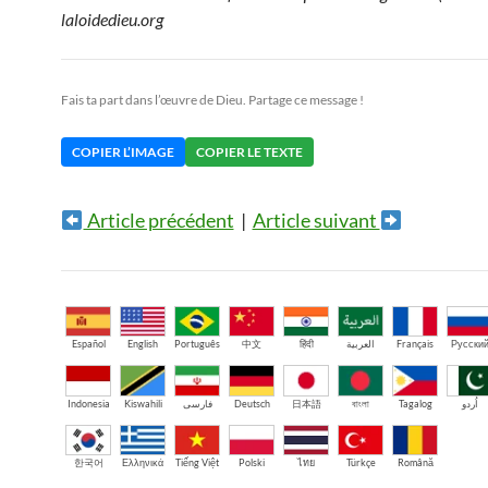
laloidedieu.org
Fais ta part dans l’œuvre de Dieu. Partage ce message !
COPIER L’IMAGE
COPIER LE TEXTE
Article précédent
|
Article suivant
Español
English
Português
中文
हिंदी
العربية
Français
Русски
Indonesia
Kiswahili
فارسی
Deutsch
日本語
বাংলা
Tagalog
اُردو
한국어
Ελληνικά
Tiếng Việt
Polski
ไทย
Türkçe
Română