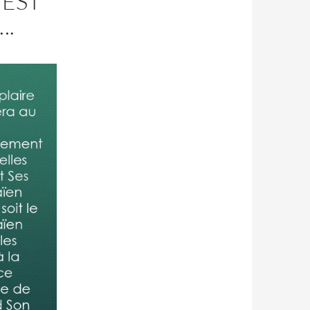
 EST
….