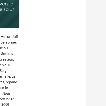
. Aucun Juif
te personne.
lé ou
 Ses lois
Créateur,
ïen qui
 Seigneur a
ernelle. Le
éfis, répand
our le
 |
Nous
béissons à
 3:22) |