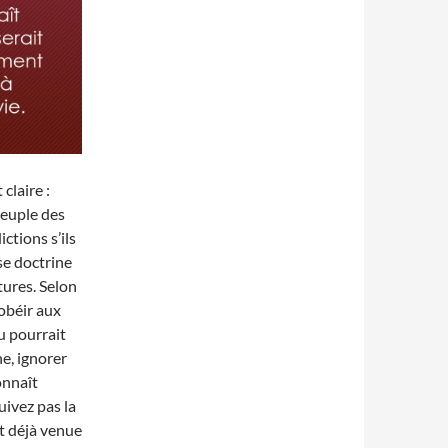
claire :
peuple des
tions s’ils
se doctrine
tures. Selon
obéir aux
u pourrait
he, ignorer
onnaît
suivez pas la
t déjà venue