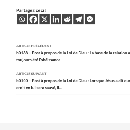
Partagez ceci !
Navigation
ARTICLE PRÉCÉDENT
des
b0138 – Post à propos de la Loi de Dieu : La base de la relation 
toujours été l’obéissance…
articles
ARTICLE SUIVANT
b0140 – Post à propos de la Loi de Dieu : Lorsque Jésus a dit q
croit en lui sera sauvé, il…