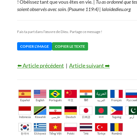
! Obéissez tant que vous êtes en vie. |
Tu as ordonné que te
soient observés avec soin. (Psaume 119:4) | laloidedieu.org
Fais ta part dans l’œuvre de Dieu. Partage ce message !
COPIER L’IMAGE
COPIER LE TEXTE
⬅️ Article précédent
|
Article suivant ➡️
Español
English
Português
中文
हिंदी
العربية
Français
Русски
Indonesia
Kiswahili
فارسی
Deutsch
日本語
বাংলা
Tagalog
اُردو
한국어
Ελληνικά
Tiếng Việt
Polski
ไทย
Türkçe
Română