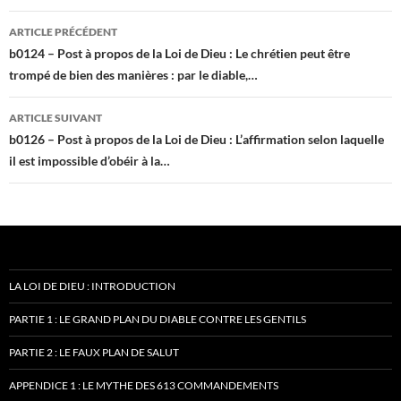
Navigation
ARTICLE PRÉCÉDENT
des
b0124 – Post à propos de la Loi de Dieu : Le chrétien peut être
trompé de bien des manières : par le diable,…
articles
ARTICLE SUIVANT
b0126 – Post à propos de la Loi de Dieu : L’affirmation selon laquelle
il est impossible d’obéir à la…
LA LOI DE DIEU : INTRODUCTION
PARTIE 1 : LE GRAND PLAN DU DIABLE CONTRE LES GENTILS
PARTIE 2 : LE FAUX PLAN DE SALUT
APPENDICE 1 : LE MYTHE DES 613 COMMANDEMENTS