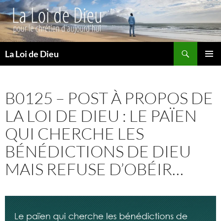
Recherche
La Loi de Dieu
ALLER
MENU
AU
PRINCI
CONTENU
B0125 – POST À PROPOS DE
LA LOI DE DIEU : LE PAÏEN
QUI CHERCHE LES
BÉNÉDICTIONS DE DIEU
MAIS REFUSE D’OBÉIR…