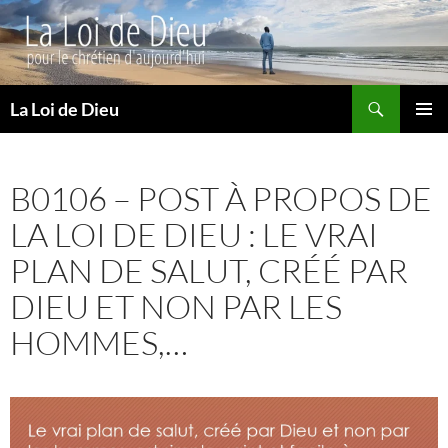
Recherche
La Loi de Dieu
ALLER
MENU
AU
PRINCI
CONTENU
B0106 – POST À PROPOS DE
LA LOI DE DIEU : LE VRAI
PLAN DE SALUT, CRÉÉ PAR
DIEU ET NON PAR LES
HOMMES,…