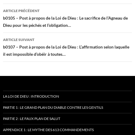
Navigation
ARTICLE PRÉCÉDENT
des
b0105 – Post à propos de la Loi de Dieu : Le sacrifice de l’Agneau de
Dieu pour les péchés et l’obligation…
articles
ARTICLE SUIVANT
b0107 – Post à propos de la Loi de Dieu : L’affirmation selon laquelle
il est impossible d’obéir à toutes…
LA LOI DE DIEU : INTRODUCTION
PARTIE 1 : LE GRAND PLAN DU DIABLE CONTRE LES GENTILS
PARTIE 2 : LE FAUX PLAN DE SALUT
APPENDICE 1 : LE MYTHE DES 613 COMMANDEMENTS