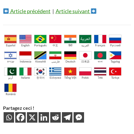
Article précédent
|
Article suivant
Español
English
Português
中文
हिंदी
العربية
Français
Русский
עברית
Indonesia
Kiswahili
فارسی
Deutsch
日本語
বাংলা
Tagalog
اُردو
Italiano
한국어
Ελληνικά
Tiếng Việt
Polski
ไทย
Türkçe
Română
Partagez ceci !