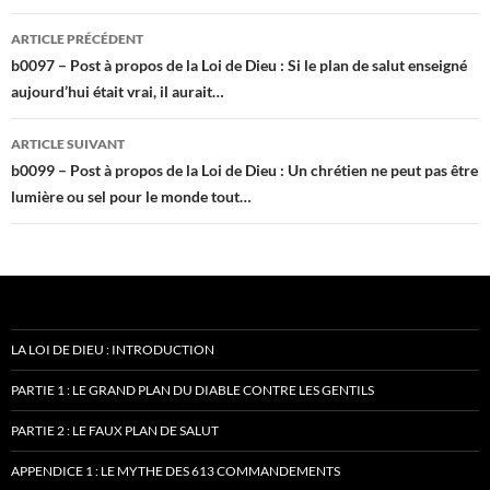
Navigation
ARTICLE PRÉCÉDENT
des
b0097 – Post à propos de la Loi de Dieu : Si le plan de salut enseigné
aujourd’hui était vrai, il aurait…
articles
ARTICLE SUIVANT
b0099 – Post à propos de la Loi de Dieu : Un chrétien ne peut pas être
lumière ou sel pour le monde tout…
LA LOI DE DIEU : INTRODUCTION
PARTIE 1 : LE GRAND PLAN DU DIABLE CONTRE LES GENTILS
PARTIE 2 : LE FAUX PLAN DE SALUT
APPENDICE 1 : LE MYTHE DES 613 COMMANDEMENTS