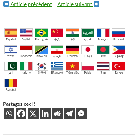
Article précédent
|
Article suivant
Español
English
Português
中文
हिंदी
العربية
Français
Русский
עברית
Indonesia
Kiswahili
فارسی
Deutsch
日本語
বাংলা
Tagalog
اُردو
Italiano
한국어
Ελληνικά
Tiếng Việt
Polski
ไทย
Türkçe
Română
Partagez ceci !