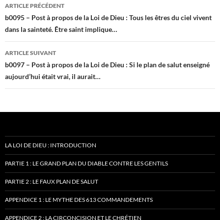
Navigation
ARTICLE PRÉCÉDENT
des
b0095 – Post à propos de la Loi de Dieu : Tous les êtres du ciel vivent
dans la sainteté. Être saint implique…
articles
ARTICLE SUIVANT
b0097 – Post à propos de la Loi de Dieu : Si le plan de salut enseigné
aujourd’hui était vrai, il aurait…
LA LOI DE DIEU : INTRODUCTION
PARTIE 1 : LE GRAND PLAN DU DIABLE CONTRE LES GENTILS
PARTIE 2 : LE FAUX PLAN DE SALUT
APPENDICE 1 : LE MYTHE DES 613 COMMANDEMENTS
APPENDICE 2 : LA CIRCONCISION ET LE CHRÉTIEN