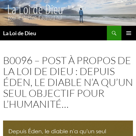
Recherche
La Loi de Dieu
ALLER
MENU
AU
PRINCI
CONTENU
B0096 – POST À PROPOS DE
LA LOI DE DIEU : DEPUIS
ÉDEN, LE DIABLE N’A QU’UN
SEUL OBJECTIF POUR
L’HUMANITÉ…