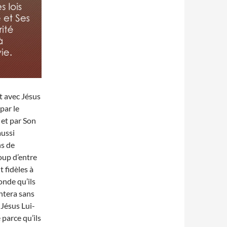
et avec Jésus
par le
 et par Son
aussi
ns de
oup d’entre
t fidèles à
onde qu’ils
ntera sans
 Jésus Lui-
 parce qu’ils