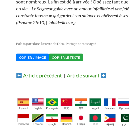
sont nombreux. La fin est déjà arrivée ! Obéissez tant que
en vie. |
Le Seigneur guide avec un amour infaillible et une fidé
constante tous ceux qui gardent son alliance et obéissent à ses
(Psaume 25:10) | laloidedieu.org
Fais ta part dans l’œuvre de Dieu. Partage ce message !
COPIER L’IMAGE
COPIER LE TEXTE
Article précédent
|
Article suivant
Español
English
Português
中文
हिंदी
العربية
Français
Русски
Indonesia
Kiswahili
فارسی
Deutsch
日本語
বাংলা
Tagalog
اُردو