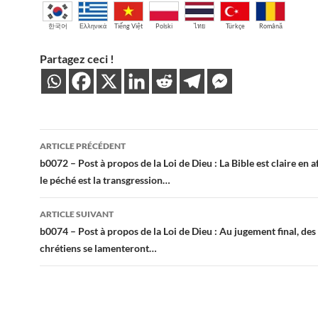
한국어
Ελληνικά
Tiếng Việt
Polski
ไทย
Türkçe
Română
Partagez ceci !
Navigation
ARTICLE PRÉCÉDENT
des
b0072 – Post à propos de la Loi de Dieu : La Bible est claire en 
le péché est la transgression…
articles
ARTICLE SUIVANT
b0074 – Post à propos de la Loi de Dieu : Au jugement final, des
chrétiens se lamenteront…