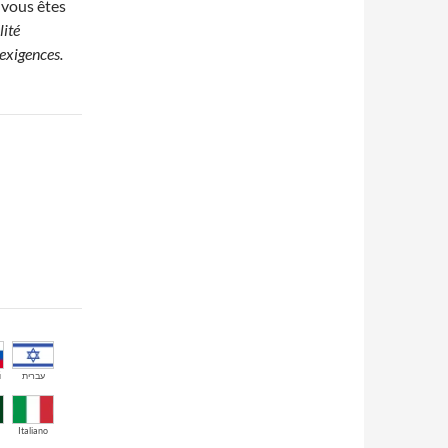
 vous êtes
lité
 exigences.
й
עברית
Italiano