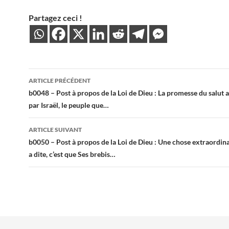
Partagez ceci !
Navigation
ARTICLE PRÉCÉDENT
des
b0048 – Post à propos de la Loi de Dieu : La promesse du salut a
par Israël, le peuple que…
articles
ARTICLE SUIVANT
b0050 – Post à propos de la Loi de Dieu : Une chose extraordin
a dite, c’est que Ses brebis…