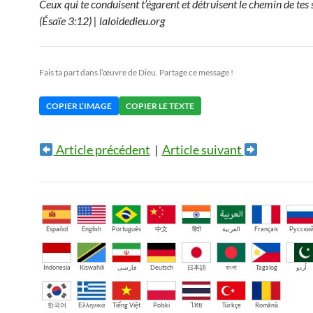
Ceux qui te conduisent t’égarent et détruisent le chemin de tes 
(Ésaïe 3:12) | laloidedieu.org
Fais ta part dans l’œuvre de Dieu. Partage ce message !
COPIER L’IMAGE
COPIER LE TEXTE
Article précédent
|
Article suivant
Español
English
Português
中文
हिंदी
العربية
Français
Русски
Indonesia
Kiswahili
فارسی
Deutsch
日本語
বাংলা
Tagalog
اُردو
한국어
Ελληνικά
Tiếng Việt
Polski
ไทย
Türkçe
Română