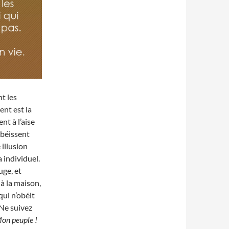
t les
nt est la
nt à l’aise
obéissent
 illusion
a individuel.
uge, et
 à la maison,
ui n’obéit
. Ne suivez
on peuple !