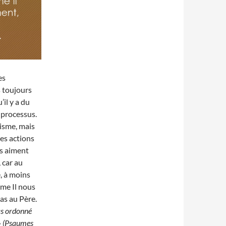
es
 toujours
il y a du
 processus.
lisme, mais
des actions
es aiment
 car au
e, à moins
me Il nous
as au Père.
as ordonné
 » (Psaumes