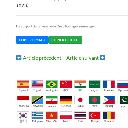
119:4)
Fais ta part dans l’œuvre de Dieu. Partage ce message !
COPIER L’IMAGE
COPIER LE TEXTE
Article précédent
|
Article suivant
Español
English
Português
中文
हिंदी
العربية
Français
Русски
Indonesia
Kiswahili
فارسی
Deutsch
日本語
বাংলা
Tagalog
اُردو
한국어
Ελληνικά
Tiếng Việt
Polski
ไทย
Türkçe
Română