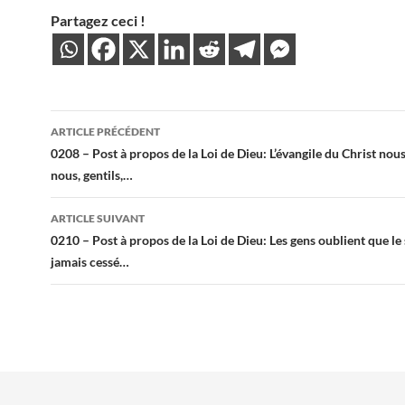
Partagez ceci !
Navigation
ARTICLE PRÉCÉDENT
des
0208 – Post à propos de la Loi de Dieu: L’évangile du Christ nou
nous, gentils,…
articles
ARTICLE SUIVANT
0210 – Post à propos de la Loi de Dieu: Les gens oublient que le 
jamais cessé…