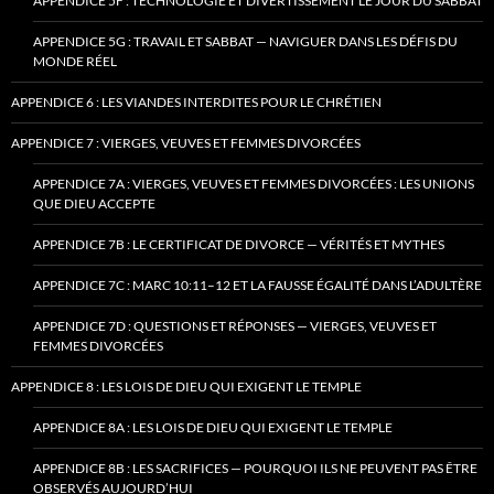
APPENDICE 5F : TECHNOLOGIE ET DIVERTISSEMENT LE JOUR DU SABBAT
APPENDICE 5G : TRAVAIL ET SABBAT — NAVIGUER DANS LES DÉFIS DU
MONDE RÉEL
APPENDICE 6 : LES VIANDES INTERDITES POUR LE CHRÉTIEN
APPENDICE 7 : VIERGES, VEUVES ET FEMMES DIVORCÉES
APPENDICE 7A : VIERGES, VEUVES ET FEMMES DIVORCÉES : LES UNIONS
QUE DIEU ACCEPTE
APPENDICE 7B : LE CERTIFICAT DE DIVORCE — VÉRITÉS ET MYTHES
APPENDICE 7C : MARC 10:11–12 ET LA FAUSSE ÉGALITÉ DANS L’ADULTÈRE
APPENDICE 7D : QUESTIONS ET RÉPONSES — VIERGES, VEUVES ET
FEMMES DIVORCÉES
APPENDICE 8 : LES LOIS DE DIEU QUI EXIGENT LE TEMPLE
APPENDICE 8A : LES LOIS DE DIEU QUI EXIGENT LE TEMPLE
APPENDICE 8B : LES SACRIFICES — POURQUOI ILS NE PEUVENT PAS ÊTRE
OBSERVÉS AUJOURD’HUI