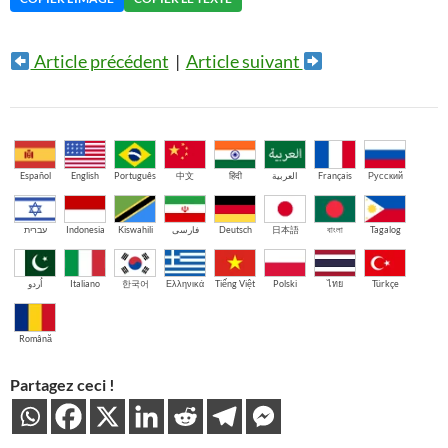
Article précédent
|
Article suivant
Español
English
Português
中文
हिंदी
العربية
Français
Русский
עברית
Indonesia
Kiswahili
فارسی
Deutsch
日本語
বাংলা
Tagalog
اُردو
Italiano
한국어
Ελληνικά
Tiếng Việt
Polski
ไทย
Türkçe
Română
Partagez ceci !