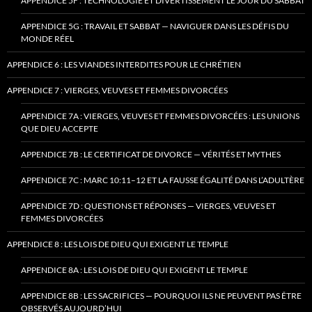
APPENDICE 5F : TECHNOLOGIE ET DIVERTISSEMENT LE JOUR DU SABBAT
APPENDICE 5G : TRAVAIL ET SABBAT — NAVIGUER DANS LES DÉFIS DU
MONDE RÉEL
APPENDICE 6 : LES VIANDES INTERDITES POUR LE CHRÉTIEN
APPENDICE 7 : VIERGES, VEUVES ET FEMMES DIVORCÉES
APPENDICE 7A : VIERGES, VEUVES ET FEMMES DIVORCÉES : LES UNIONS
QUE DIEU ACCEPTE
APPENDICE 7B : LE CERTIFICAT DE DIVORCE — VÉRITÉS ET MYTHES
APPENDICE 7C : MARC 10:11–12 ET LA FAUSSE ÉGALITÉ DANS L’ADULTÈRE
APPENDICE 7D : QUESTIONS ET RÉPONSES — VIERGES, VEUVES ET
FEMMES DIVORCÉES
APPENDICE 8 : LES LOIS DE DIEU QUI EXIGENT LE TEMPLE
APPENDICE 8A : LES LOIS DE DIEU QUI EXIGENT LE TEMPLE
APPENDICE 8B : LES SACRIFICES — POURQUOI ILS NE PEUVENT PAS ÊTRE
OBSERVÉS AUJOURD’HUI