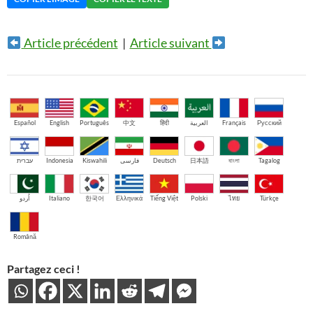
Article précédent
|
Article suivant
Español
English
Português
中文
हिंदी
العربية
Français
Русский
עברית
Indonesia
Kiswahili
فارسی
Deutsch
日本語
বাংলা
Tagalog
اُردو
Italiano
한국어
Ελληνικά
Tiếng Việt
Polski
ไทย
Türkçe
Română
Partagez ceci !