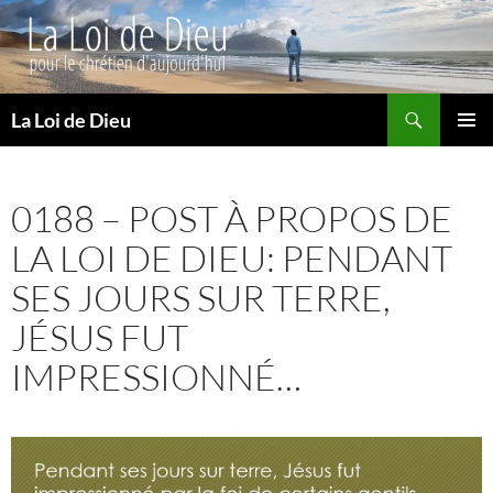
Recherche
La Loi de Dieu
ALLER
MENU
AU
PRINCI
CONTENU
0188 – POST À PROPOS DE
LA LOI DE DIEU: PENDANT
SES JOURS SUR TERRE,
JÉSUS FUT
IMPRESSIONNÉ…