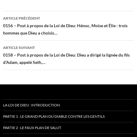
Navigation
ARTICLE PRÉCÉDENT
des
0156 – Post à propos de la Loi de Dieu: Hénoc, Moïse et Élie : trois
hommes que Dieu a choisis…
articles
ARTICLE SUIVANT
0158 – Post à propos de la Loi de Dieu: Dieu a dirigé la lignée du fils
d’Adam, appelé Seth,…
LA LOI DE DIEU : INTRODUCTION
PARTIE 1 : LE GRAND PLAN DU DIABLE CONTRE LES GENTILS
PARTIE 2 : LE FAUX PLAN DE SALUT