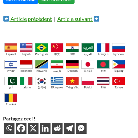
Article précédent
|
Article suivant
Español
English
Português
中文
हिंदी
العربية
Français
Русский
עברית
Indonesia
Kiswahili
فارسی
Deutsch
日本語
বাংলা
Tagalog
اُردو
Italiano
한국어
Ελληνικά
Tiếng Việt
Polski
ไทย
Türkçe
Română
Partagez ceci !