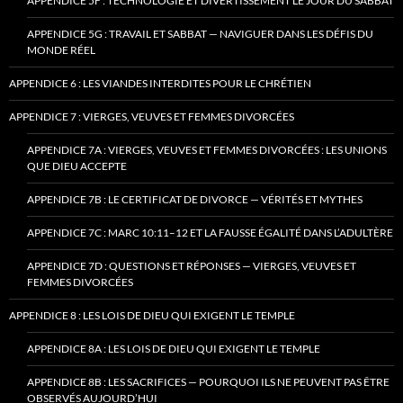
APPENDICE 5F : TECHNOLOGIE ET DIVERTISSEMENT LE JOUR DU SABBAT
APPENDICE 5G : TRAVAIL ET SABBAT — NAVIGUER DANS LES DÉFIS DU
MONDE RÉEL
APPENDICE 6 : LES VIANDES INTERDITES POUR LE CHRÉTIEN
APPENDICE 7 : VIERGES, VEUVES ET FEMMES DIVORCÉES
APPENDICE 7A : VIERGES, VEUVES ET FEMMES DIVORCÉES : LES UNIONS
QUE DIEU ACCEPTE
APPENDICE 7B : LE CERTIFICAT DE DIVORCE — VÉRITÉS ET MYTHES
APPENDICE 7C : MARC 10:11–12 ET LA FAUSSE ÉGALITÉ DANS L’ADULTÈRE
APPENDICE 7D : QUESTIONS ET RÉPONSES — VIERGES, VEUVES ET
FEMMES DIVORCÉES
APPENDICE 8 : LES LOIS DE DIEU QUI EXIGENT LE TEMPLE
APPENDICE 8A : LES LOIS DE DIEU QUI EXIGENT LE TEMPLE
APPENDICE 8B : LES SACRIFICES — POURQUOI ILS NE PEUVENT PAS ÊTRE
OBSERVÉS AUJOURD’HUI