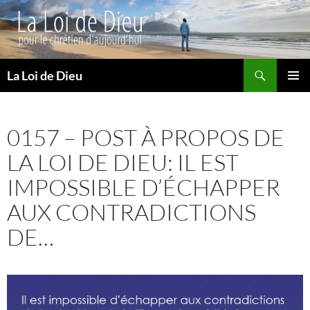
Recherche
La Loi de Dieu
ALLER
MENU
AU
PRINCI
CONTENU
0157 – POST À PROPOS DE
LA LOI DE DIEU: IL EST
IMPOSSIBLE D’ÉCHAPPER
AUX CONTRADICTIONS
DE…