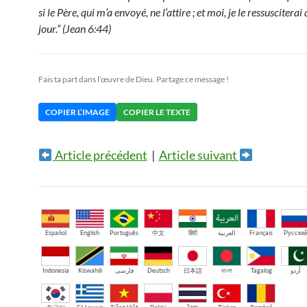
si le Père, qui m’a envoyé, ne l’attire ; et moi, je le ressusciterai
jour.” (Jean 6:44)
Fais ta part dans l’œuvre de Dieu. Partage ce message !
COPIER L’IMAGE
COPIER LE TEXTE
Article précédent
|
Article suivant
Español
English
Português
中文
हिंदी
العربية
Français
Русски
Indonesia
Kiswahili
فارسی
Deutsch
日本語
বাংলা
Tagalog
اُردو