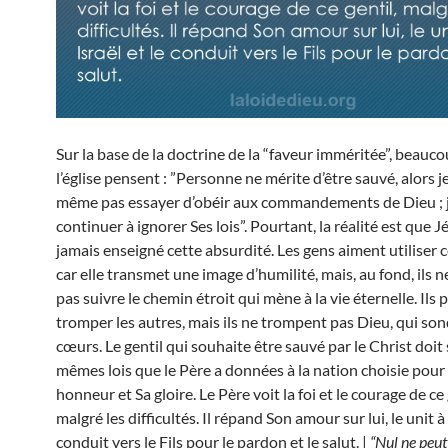
Sur la base de la doctrine de la “faveur imméritée”, beauc
l’église pensent : ”Personne ne mérite d’être sauvé, alors j
même pas essayer d’obéir aux commandements de Dieu ; j
continuer à ignorer Ses lois”. Pourtant, la réalité est que J
jamais enseigné cette absurdité. Les gens aiment utiliser 
car elle transmet une image d’humilité, mais, au fond, ils 
pas suivre le chemin étroit qui mène à la vie éternelle. Ils
tromper les autres, mais ils ne trompent pas Dieu, qui son
cœurs. Le gentil qui souhaite être sauvé par le Christ doit 
mêmes lois que le Père a données à la nation choisie pour
honneur et Sa gloire. Le Père voit la foi et le courage de ce 
malgré les difficultés. Il répand Son amour sur lui, le unit à 
conduit vers le Fils pour le pardon et le salut. |
“Nul ne peut