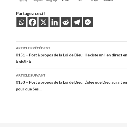
한국어
Ελληνικά
Tiếng Việt
Polski
ไทย
Türkçe
Română
Partagez ceci !
Navigation
ARTICLE PRÉCÉDENT
des
0151 – Post à propos de la Loi de Dieu: Il existe un lien direct 
à obéir à…
articles
ARTICLE SUIVANT
0153 – Post à propos de la Loi de Dieu: L’idée que Dieu aurait e
pour que Ses…