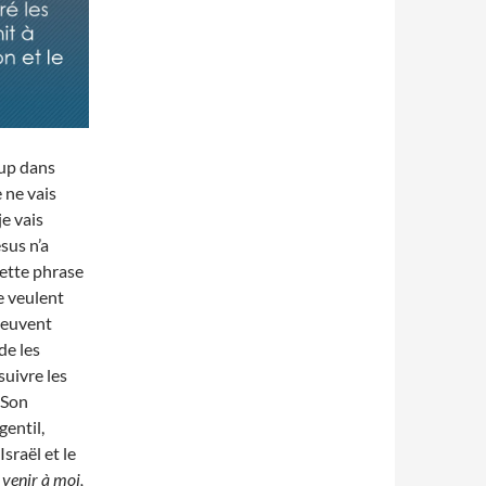
oup dans
e ne vais
e vais
ésus n’a
cette phrase
ne veulent
 peuvent
de les
suivre les
 Son
gentil,
Israël et le
 venir à moi,