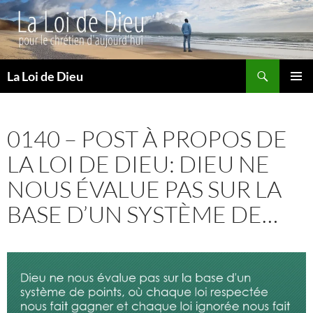
Recherche
La Loi de Dieu
ALLER
MENU
AU
PRINCI
CONTENU
0140 – POST À PROPOS DE
LA LOI DE DIEU: DIEU NE
NOUS ÉVALUE PAS SUR LA
BASE D’UN SYSTÈME DE…