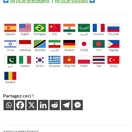
Article précédent
|
Article suivant
Español
English
Português
中文
हिंदी
العربية
Français
Русский
עברית
Indonesia
Kiswahili
فارسی
Deutsch
日本語
বাংলা
Tagalog
اُردو
Italiano
한국어
Ελληνικά
Tiếng Việt
Polski
ไทย
Türkçe
Română
Partagez ceci !
Navigation
ARTICLE PRÉCÉDENT