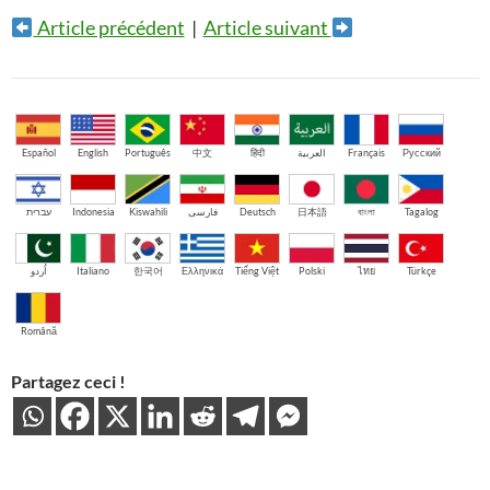
Article précédent
|
Article suivant
Español
English
Português
中文
हिंदी
العربية
Français
Русский
עברית
Indonesia
Kiswahili
فارسی
Deutsch
日本語
বাংলা
Tagalog
اُردو
Italiano
한국어
Ελληνικά
Tiếng Việt
Polski
ไทย
Türkçe
Română
Partagez ceci !