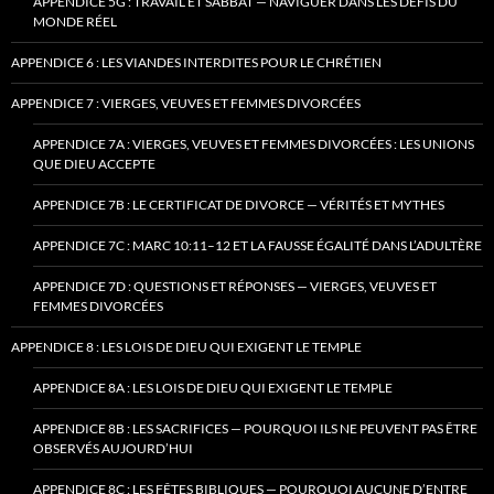
APPENDICE 5G : TRAVAIL ET SABBAT — NAVIGUER DANS LES DÉFIS DU
MONDE RÉEL
APPENDICE 6 : LES VIANDES INTERDITES POUR LE CHRÉTIEN
APPENDICE 7 : VIERGES, VEUVES ET FEMMES DIVORCÉES
APPENDICE 7A : VIERGES, VEUVES ET FEMMES DIVORCÉES : LES UNIONS
QUE DIEU ACCEPTE
APPENDICE 7B : LE CERTIFICAT DE DIVORCE — VÉRITÉS ET MYTHES
APPENDICE 7C : MARC 10:11–12 ET LA FAUSSE ÉGALITÉ DANS L’ADULTÈRE
APPENDICE 7D : QUESTIONS ET RÉPONSES — VIERGES, VEUVES ET
FEMMES DIVORCÉES
APPENDICE 8 : LES LOIS DE DIEU QUI EXIGENT LE TEMPLE
APPENDICE 8A : LES LOIS DE DIEU QUI EXIGENT LE TEMPLE
APPENDICE 8B : LES SACRIFICES — POURQUOI ILS NE PEUVENT PAS ÊTRE
OBSERVÉS AUJOURD’HUI
APPENDICE 8C : LES FÊTES BIBLIQUES — POURQUOI AUCUNE D’ENTRE