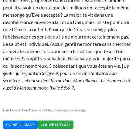
donnés à Ses prophètes dans l’Ancien Testament. Comment
peut-il y avoir un doute que des millions ont accepté le même
mensonge qu’Ève a accepté ? La majorité vit dans une
désobéissance ouverte à la Loi de Dieu, mais insiste pour dire
que Dieu est content d’eux, que le Créateur n’exige plus
l’obéissance des gens et qu’ils ne mourront certainement pas.
Le salut est individuel. Aucun gentil ne montera sans chercher
à suivre les mêmes lois données à Israël, lois que Jésus Lui-
même et Ses apôtres suivaient. Ne suivez pas la majorité parce
qu’ils sont nombreux. Obéissez tant que vous êtes en vie. |
Le
gentil qui se joint au Seigneur, pour Le servir, étant ainsi Son
serviteur… et qui se tient ferme dans Mon alliance, Je les amènerai
aussi à Mon saint mont. (Isaïe 56:6-7)
Fais ta part dans l’œuvre de Dieu. Partage ce message !
COPIER L’IMAGE
COPIER LE TEXTE