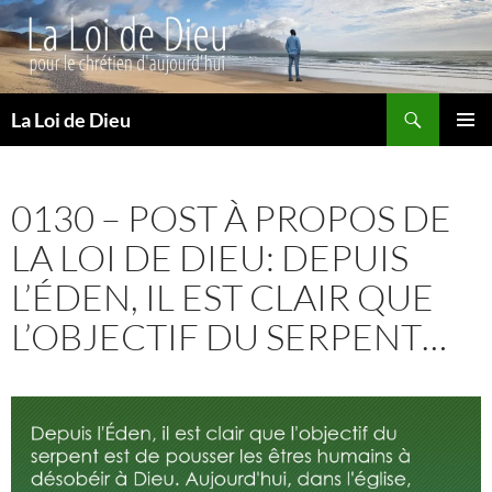
Recherche
La Loi de Dieu
ALLER
MENU
AU
PRINCI
CONTENU
0130 – POST À PROPOS DE
LA LOI DE DIEU: DEPUIS
L’ÉDEN, IL EST CLAIR QUE
L’OBJECTIF DU SERPENT…