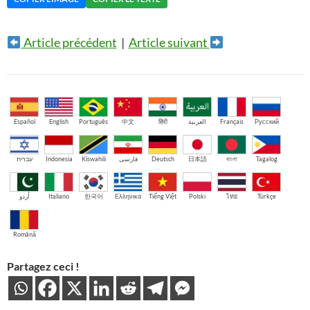
Article précédent
|
Article suivant
Español
English
Português
中文
हिंदी
العربية
Français
Русский
עברית
Indonesia
Kiswahili
فارسی
Deutsch
日本語
বাংলা
Tagalog
اُردو
Italiano
한국어
Ελληνικά
Tiếng Việt
Polski
ไทย
Türkçe
Română
Partagez ceci !