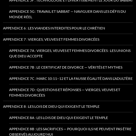
APPENDICE 5F : TECHNOLOGIE ET DIVERTISSEMENT LE JOUR DU SABBAT
APPENDICE 5G : TRAVAIL ET SABBAT — NAVIGUER DANS LES DÉFIS DU
MONDE RÉEL
APPENDICE 6 : LES VIANDES INTERDITES POUR LE CHRÉTIEN
APPENDICE 7 : VIERGES, VEUVES ET FEMMES DIVORCÉES
APPENDICE 7A : VIERGES, VEUVES ET FEMMES DIVORCÉES : LES UNIONS
QUE DIEU ACCEPTE
APPENDICE 7B : LE CERTIFICAT DE DIVORCE — VÉRITÉS ET MYTHES
APPENDICE 7C : MARC 10:11–12 ET LA FAUSSE ÉGALITÉ DANS L’ADULTÈRE
APPENDICE 7D : QUESTIONS ET RÉPONSES — VIERGES, VEUVES ET
FEMMES DIVORCÉES
APPENDICE 8 : LES LOIS DE DIEU QUI EXIGENT LE TEMPLE
APPENDICE 8A : LES LOIS DE DIEU QUI EXIGENT LE TEMPLE
APPENDICE 8B : LES SACRIFICES — POURQUOI ILS NE PEUVENT PAS ÊTRE
OBSERVÉS AUJOURD’HUI