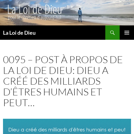
Recherche
La Loi de Dieu
ALLER
MENU
AU
PRINCI
CONTENU
0095 – POST À PROPOS DE
LA LOI DE DIEU: DIEU A
CRÉÉ DES MILLIARDS
D’ÊTRES HUMAINS ET
PEUT…