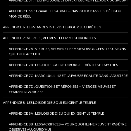
APPENDICE 5F : TECHNOLOGIE ET DIVERTISSEMENT LE JOUR DU SABBAT
APPENDICE 5G : TRAVAIL ET SABBAT — NAVIGUER DANS LES DÉFIS DU
MONDE RÉEL
APPENDICE 6 : LES VIANDES INTERDITES POUR LE CHRÉTIEN
APPENDICE 7 : VIERGES, VEUVES ET FEMMES DIVORCÉES
APPENDICE 7A : VIERGES, VEUVES ET FEMMES DIVORCÉES : LES UNIONS
QUE DIEU ACCEPTE
APPENDICE 7B : LE CERTIFICAT DE DIVORCE — VÉRITÉS ET MYTHES
APPENDICE 7C : MARC 10:11–12 ET LA FAUSSE ÉGALITÉ DANS L’ADULTÈRE
APPENDICE 7D : QUESTIONS ET RÉPONSES — VIERGES, VEUVES ET
FEMMES DIVORCÉES
APPENDICE 8 : LES LOIS DE DIEU QUI EXIGENT LE TEMPLE
APPENDICE 8A : LES LOIS DE DIEU QUI EXIGENT LE TEMPLE
APPENDICE 8B : LES SACRIFICES — POURQUOI ILS NE PEUVENT PAS ÊTRE
OBSERVÉS AUJOURD’HUI