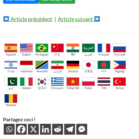
Article précédent
|
Article suivant
Español
English
Português
中文
हिंदी
العربية
Français
Русский
עברית
Indonesia
Kiswahili
فارسی
Deutsch
日本語
বাংলা
Tagalog
اُردو
Italiano
한국어
Ελληνικά
Tiếng Việt
Polski
ไทย
Türkçe
Română
Partagez ceci !