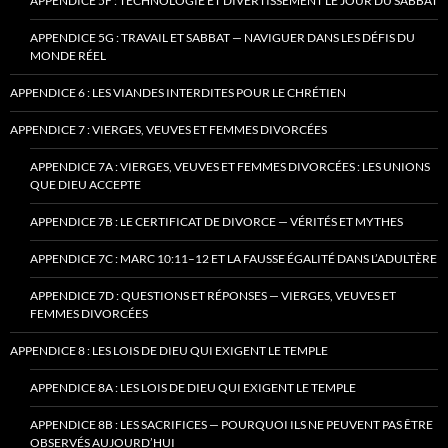
APPENDICE 5F : TECHNOLOGIE ET DIVERTISSEMENT LE JOUR DU SABBAT
APPENDICE 5G : TRAVAIL ET SABBAT — NAVIGUER DANS LES DÉFIS DU
MONDE RÉEL
APPENDICE 6 : LES VIANDES INTERDITES POUR LE CHRÉTIEN
APPENDICE 7 : VIERGES, VEUVES ET FEMMES DIVORCÉES
APPENDICE 7A : VIERGES, VEUVES ET FEMMES DIVORCÉES : LES UNIONS
QUE DIEU ACCEPTE
APPENDICE 7B : LE CERTIFICAT DE DIVORCE — VÉRITÉS ET MYTHES
APPENDICE 7C : MARC 10:11–12 ET LA FAUSSE ÉGALITÉ DANS L’ADULTÈRE
APPENDICE 7D : QUESTIONS ET RÉPONSES — VIERGES, VEUVES ET
FEMMES DIVORCÉES
APPENDICE 8 : LES LOIS DE DIEU QUI EXIGENT LE TEMPLE
APPENDICE 8A : LES LOIS DE DIEU QUI EXIGENT LE TEMPLE
APPENDICE 8B : LES SACRIFICES — POURQUOI ILS NE PEUVENT PAS ÊTRE
OBSERVÉS AUJOURD’HUI