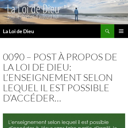
Recherche
La Loi de Dieu
ALLER
MENU
AU
PRINCI
CONTENU
0090 – POST À PROPOS DE
LA LOI DE DIEU:
L’ENSEIGNEMENT SELON
LEQUEL IL EST POSSIBLE
D’ACCÉDER…