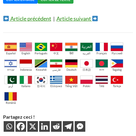
Article précédent
|
Article suivant
Español
English
Português
中文
हिंदी
العربية
Français
Русский
עברית
Indonesia
Kiswahili
فارسی
Deutsch
日本語
বাংলা
Tagalog
اُردو
Italiano
한국어
Ελληνικά
Tiếng Việt
Polski
ไทย
Türkçe
Română
Partagez ceci !