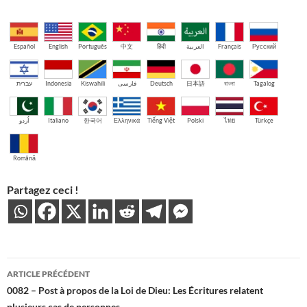
Español
English
Português
中文
हिंदी
العربية
Français
Русский
עברית
Indonesia
Kiswahili
فارسی
Deutsch
日本語
বাংলা
Tagalog
اُردو
Italiano
한국어
Ελληνικά
Tiếng Việt
Polski
ไทย
Türkçe
Română
Partagez ceci !
Navigation
ARTICLE PRÉCÉDENT
des
0082 – Post à propos de la Loi de Dieu: Les Écritures relatent
plusieurs cas de personnes…