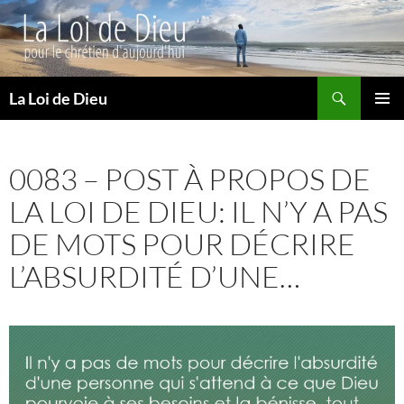
Recherche
La Loi de Dieu
ALLER
MENU
AU
PRINCI
CONTENU
0083 – POST À PROPOS DE
LA LOI DE DIEU: IL N’Y A PAS
DE MOTS POUR DÉCRIRE
L’ABSURDITÉ D’UNE…