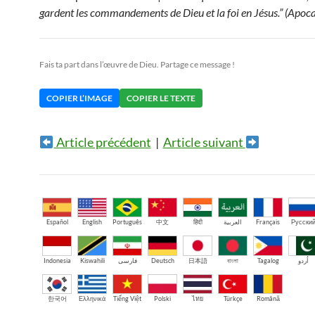
gardent les commandements de Dieu et la foi en Jésus.” (Apoc
Fais ta part dans l’œuvre de Dieu. Partage ce message !
COPIER L’IMAGE
COPIER LE TEXTE
Article précédent
|
Article suivant
Español
English
Português
中文
हिंदी
العربية
Français
Русски
Indonesia
Kiswahili
فارسی
Deutsch
日本語
বাংলা
Tagalog
اُردو
한국어
Ελληνικά
Tiếng Việt
Polski
ไทย
Türkçe
Română