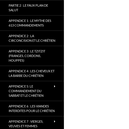
PARTIE 2 : LE FAUX PLAN DE
SALUT
APPENDICE 1 : LE MYTHE DES
613 COMMANDEMENTS
APPENDICE 2 : LA
CIRCONCISION ET LE CHRÉTIEN
APPENDICE 3 : LE TZITZIT
(FRANGES, CORDONS,
HOUPPES)
APPENDICE 4 : LES CHEVEUX ET
LA BARBE DU CHRÉTIEN
APPENDICE 5: LE
COMMANDEMENT DU
SABBAT ET LE CHRÉTIEN
APPENDICE 6 : LES VIANDES
INTERDITES POUR LE CHRÉTIEN
APPENDICE 7 : VIERGES,
VEUVES ET FEMMES