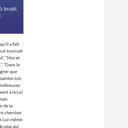
u’Il a fait
Tout tournait
é”, ”Moi et
”, ”Dans la
igner que
saintes lois
nombreuses
sent à la Loi
mais
r de la
ans chercher
sus Lui-même
de ceux qui