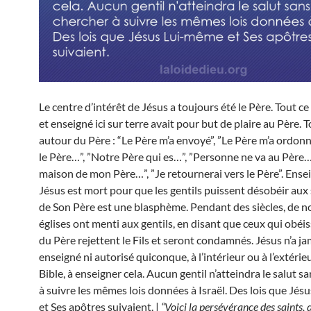
Le centre d’intérêt de Jésus a toujours été le Père. Tout ce q
et enseigné ici sur terre avait pour but de plaire au Père. 
autour du Père : “Le Père m’a envoyé”, ”Le Père m’a ordonn
le Père…”, ”Notre Père qui es…”, ”Personne ne va au Père…
maison de mon Père…”, ”Je retournerai vers le Père”. Ense
Jésus est mort pour que les gentils puissent désobéir aux 
de Son Père est une blasphème. Pendant des siècles, de 
églises ont menti aux gentils, en disant que ceux qui obéis
du Père rejettent le Fils et seront condamnés. Jésus n’a ja
enseigné ni autorisé quiconque, à l’intérieur ou à l’extérieu
Bible, à enseigner cela. Aucun gentil n’atteindra le salut s
à suivre les mêmes lois données à Israël. Des lois que Jé
et Ses apôtres suivaient. |
“Voici la persévérance des saints, 