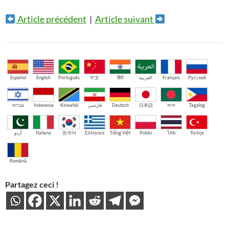
Article précédent
|
Article suivant
Español
English
Português
中文
हिंदी
العربية
Français
Русский
עברית
Indonesia
Kiswahili
فارسی
Deutsch
日本語
বাংলা
Tagalog
اُردو
Italiano
한국어
Ελληνικά
Tiếng Việt
Polski
ไทย
Türkçe
Română
Partagez ceci !