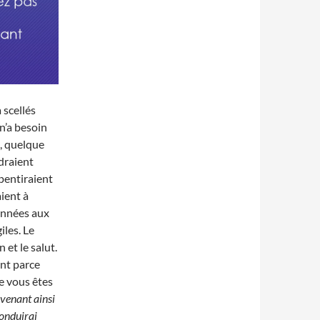
 scellés
 n’a besoin
é, quelque
rdraient
pentiraient
ient à
données aux
iles. Le
 et le salut.
ent parce
ue vous êtes
evenant ainsi
conduirai