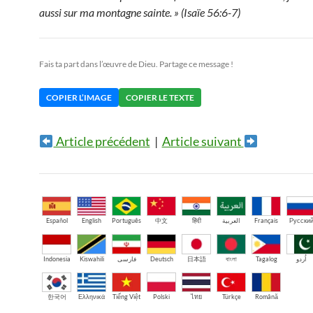
aussi sur ma montagne sainte. » (Isaïe 56:6-7)
Fais ta part dans l’œuvre de Dieu. Partage ce message !
COPIER L’IMAGE
COPIER LE TEXTE
Article précédent
|
Article suivant
Español
English
Português
中文
हिंदी
العربية
Français
Русски
Indonesia
Kiswahili
فارسی
Deutsch
日本語
বাংলা
Tagalog
اُردو
한국어
Ελληνικά
Tiếng Việt
Polski
ไทย
Türkçe
Română