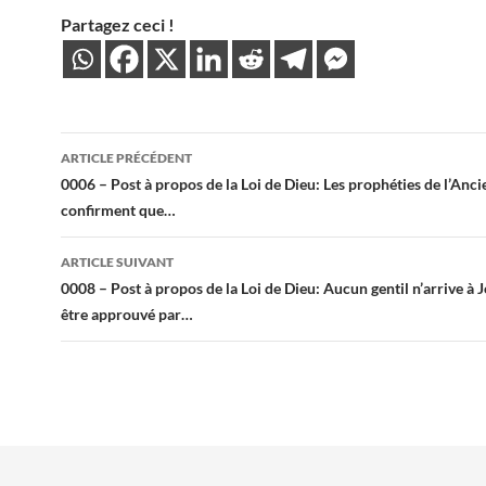
Partagez ceci !
Navigation
ARTICLE PRÉCÉDENT
des
0006 – Post à propos de la Loi de Dieu: Les prophéties de l’Anc
confirment que…
articles
ARTICLE SUIVANT
0008 – Post à propos de la Loi de Dieu: Aucun gentil n’arrive à 
être approuvé par…