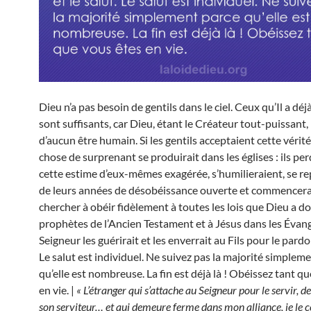
Dieu n’a pas besoin de gentils dans le ciel. Ceux qu’Il a déjà
sont suffisants, car Dieu, étant le Créateur tout-puissant,
d’aucun être humain. Si les gentils acceptaient cette vérit
chose de surprenant se produirait dans les églises : ils pe
cette estime d’eux-mêmes exagérée, s’humilieraient, se re
de leurs années de désobéissance ouverte et commencera
chercher à obéir fidèlement à toutes les lois que Dieu a 
prophètes de l’Ancien Testament et à Jésus dans les Évang
Seigneur les guérirait et les enverrait au Fils pour le pardon
Le salut est individuel. Ne suivez pas la majorité simplem
qu’elle est nombreuse. La fin est déjà là ! Obéissez tant q
en vie. |
« L’étranger qui s’attache au Seigneur pour le servir, d
son serviteur… et qui demeure ferme dans mon alliance, je le 